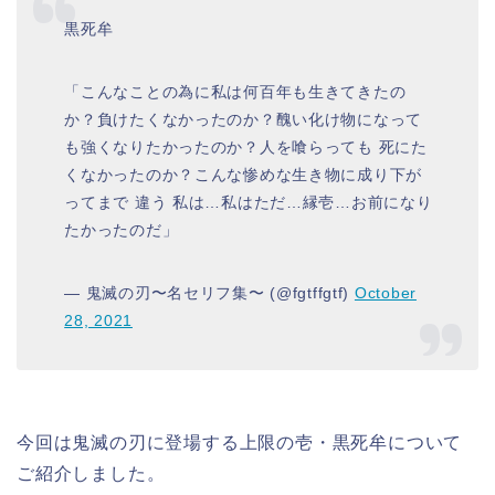
黒死牟
「こんなことの為に私は何百年も生きてきたの
か？負けたくなかったのか？醜い化け物になって
も強くなりたかったのか？人を喰らっても 死にた
くなかったのか？こんな惨めな生き物に成り下が
ってまで 違う 私は…私はただ…縁壱…お前になり
たかったのだ」
— 鬼滅の刃〜名セリフ集〜 (@fgtffgtf)
October
28, 2021
今回は鬼滅の刃に登場する上限の壱・黒死牟について
ご紹介しました。