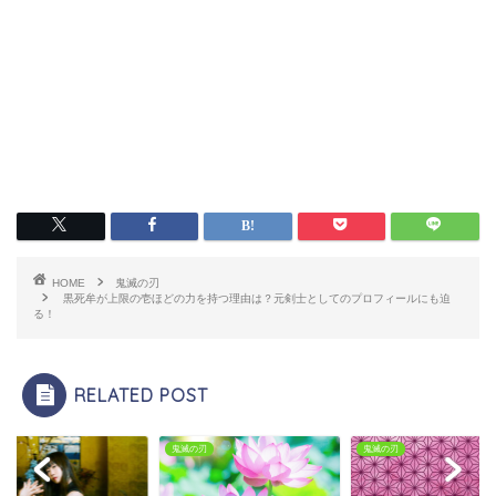
HOME
鬼滅の刃
黒死牟が上限の壱ほどの力を持つ理由は？元剣士としてのプロフィールにも迫
る！
RELATED POST
鬼滅の刃
鬼滅の刃