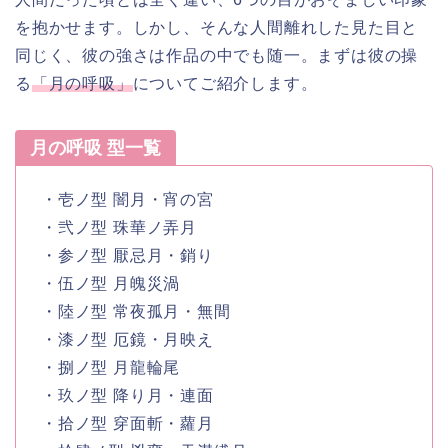
を抱かせます。しかし、そんな人間離れした見た目と
同じく、彼の強さは作品の中でも随一。まずは彼の操
る
「月の呼吸」
についてご紹介します。
月の呼吸 型一覧
・壱ノ型 闇月・宵の宮
・弐ノ型 珠華ノ弄月
・参ノ型 厭忌月・銷り
・伍ノ型 月魄災渦
・陸ノ型 常夜孤月・無間
・漆ノ型 厄鏡・月映え
・捌ノ型 月龍輪尾
・玖ノ型 降り月・連面
・拾ノ型 穿面斬・蘿月