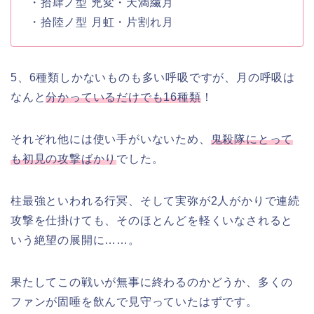
・拾肆ノ型 兇変・天満繊月
・拾陸ノ型 月虹・片割れ月
5、6種類しかないものも多い呼吸ですが、月の呼吸は
なんと
分かっているだけでも16種類
！
それぞれ他には使い手がいないため、
鬼殺隊にとって
も初見の攻撃ばかり
でした。
柱最強といわれる行冥、そして実弥が2人がかりで連続
攻撃を仕掛けても、そのほとんどを軽くいなされると
いう絶望の展開に……。
果たしてこの戦いが無事に終わるのかどうか、多くの
ファンが固唾を飲んで見守っていたはずです。