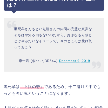
は？
黒死牟さんもとい厳勝さんの内面の完璧な真実な
ぞもはや知る由もないのだから、好きなもん信じ
とけやみたいなイメージで、今のところは受け取
っておこう
— 康一君 (@hqLsjDR84w)
December 9, 2019
黒死牟は
「上限の壱」
であるため、十二鬼月の中でも
っとも強い鬼ということになります。
人間だった頃とは全く違い、6つの目がおぞましい印象