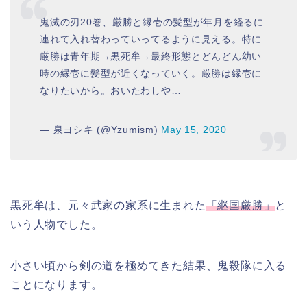
鬼滅の刃20巻、厳勝と縁壱の髪型が年月を経るに
連れて入れ替わっていってるように見える。特に
厳勝は青年期→黒死牟→最終形態とどんどん幼い
時の縁壱に髪型が近くなっていく。厳勝は縁壱に
なりたいから。おいたわしや…
— 泉ヨシキ (@Yzumism)
May 15, 2020
黒死牟は、元々武家の家系に生まれた
「継国厳勝」
と
いう人物でした。
小さい頃から剣の道を極めてきた結果、鬼殺隊に入る
ことになります。