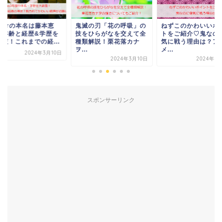
imerの本名は藤本恵
鬼滅の刃「花の呼吸」の
ねずこのかわいいポ
？年齢と経歴&学歴を
技をひらがなを交えて全
トをご紹介♡鬼なの
調査！これまでの経...
種類解説！栗花落カナ
気に戦う理由は？ア
ヲ...
メ...
2024年3月10日
2024年3月10日
2024年3
スポンサーリンク