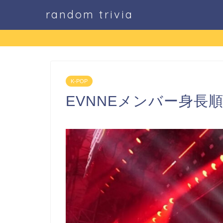
random trivia
K-POP
EVNNEメンバー身長