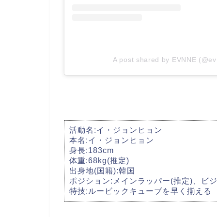
A post shared by EVNNE (@evn
活動名:イ・ジョンヒョン
本名:イ・ジョンヒョン
身長:183cm
体重:68kg(推定)
出身地(国籍):韓国
ポジション:メインラッパー(推定)、ビ
特技:ルービックキューブを早く揃える