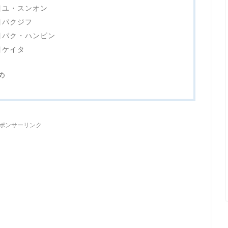
目ユ・スンオン
目パクジフ
目パク・ハンビン
目ケイタ
め
ポンサーリンク