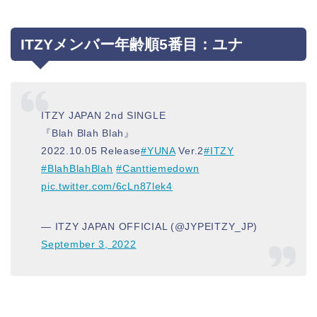
ITZYメンバー年齢順5番目：ユナ
ITZY JAPAN 2nd SINGLE
『Blah Blah Blah』
2022.10.05 Release
#YUNA
Ver.2
#ITZY
#BlahBlahBlah
#Canttiemedown
pic.twitter.com/6cLn87lek4
— ITZY JAPAN OFFICIAL (@JYPEITZY_JP)
September 3, 2022