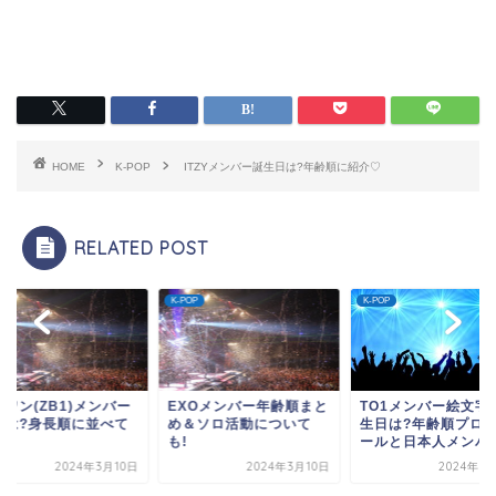
HOME
K-POP
ITZYメンバー誕生日は?年齢順に紹介♡
RELATED POST
OP
K-POP
K-POP
ワン(ZB1)メンバー
EXOメンバー年齢順まと
TO1メンバー絵文字
長は?身長順に並べて
め＆ソロ活動について
生日は?年齢順プロ
!
も!
ールと日本人メンバー.
2024年3月10日
2024年3月10日
2024年3