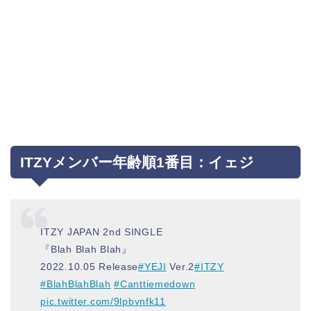
ITZYメンバー年齢順1番目：イェジ
ITZY JAPAN 2nd SINGLE
『Blah Blah Blah』
2022.10.05 Release
#YEJI
Ver.2
#ITZY
#BlahBlahBlah
#Canttiemedown
pic.twitter.com/9lpbvnfk11