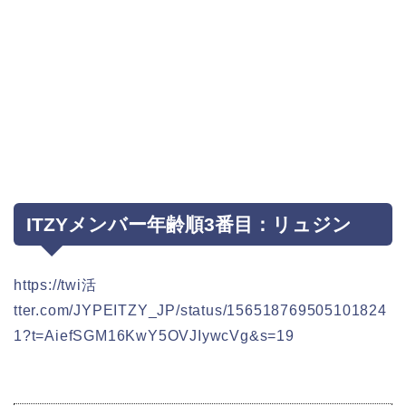
ITZYメンバー年齢順3番目：リュジン
https://twi活
tter.com/JYPEITZY_JP/status/156518769505101824
1?t=AiefSGM16KwY5OVJIywcVg&s=19