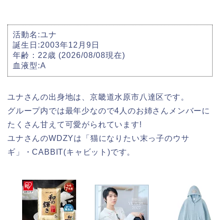
活動名:ユナ
誕生日:2003年12月9日
年齢：22歳 (2026/08/08現在)
血液型:A
ユナさんの出身地は、京畿道水原市八達区です。
グループ内では最年少なので4人のお姉さんメンバーに
たくさん甘えて可愛がられています!
ユナさんのWDZYは「猫になりたい末っ子のウサ
ギ」・CABBIT(キャビット)です。