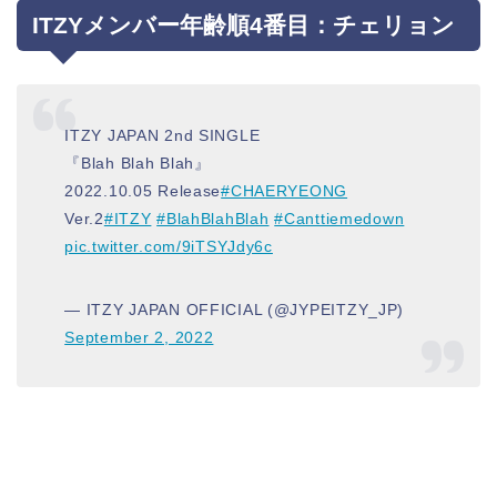
ITZYメンバー年齢順4番目：チェリョン
ITZY JAPAN 2nd SINGLE
『Blah Blah Blah』
2022.10.05 Release
#CHAERYEONG
Ver.2
#ITZY
#BlahBlahBlah
#Canttiemedown
pic.twitter.com/9iTSYJdy6c
— ITZY JAPAN OFFICIAL (@JYPEITZY_JP)
September 2, 2022