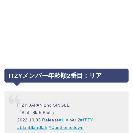
ITZYメンバー年齢順2番目：リア
ITZY JAPAN 2nd SINGLE
『Blah Blah Blah』
2022.10.05 Release
#LIA
Ver.2
#ITZY
#BlahBlahBlah
#Canttiemedown