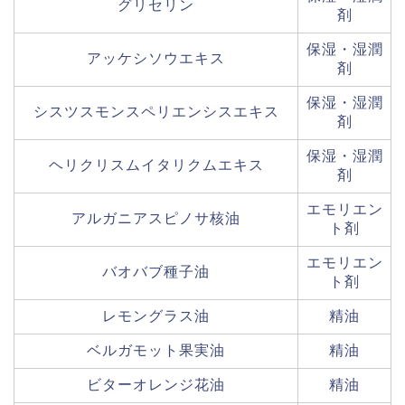
グリセリン
剤
保湿・湿潤
アッケシソウエキス
剤
保湿・湿潤
シスツスモンスペリエンシスエキス
剤
保湿・湿潤
ヘリクリスムイタリクムエキス
剤
エモリエン
アルガニアスピノサ核油
ト剤
エモリエン
バオバブ種子油
ト剤
レモングラス油
精油
ベルガモット果実油
精油
ビターオレンジ花油
精油