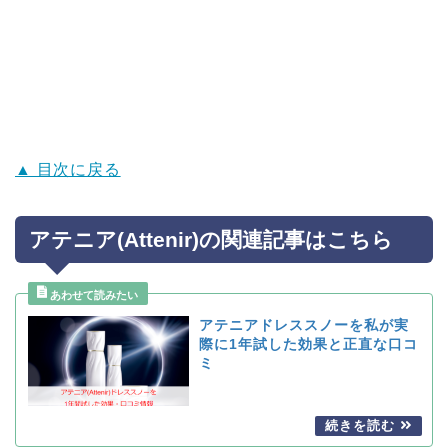
▲ 目次に戻る
アテニア(Attenir)の関連記事はこちら
アテニアドレススノーを私が実
際に1年試した効果と正直な口コ
ミ