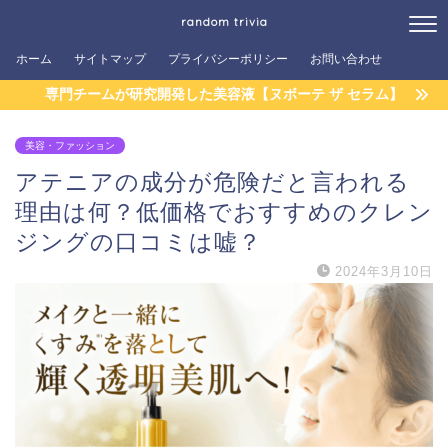
random trivia
ホーム
サイトマップ
プライバシーポリシー
お問い合わせ
専門チームが研究開発した美容液【ヌボーテ ザ セラム】
美容・ファッション
アテニアの成分が危険だと言われる
理由は何？低価格でおすすめのクレン
ジングの口コミは嘘？
2024年3月10日