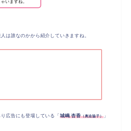
ちゃいますね。
能人は誰なのかから紹介していきますね。
あり広告にも登場している「
城嶋 杏香
」
（奥迫協子）