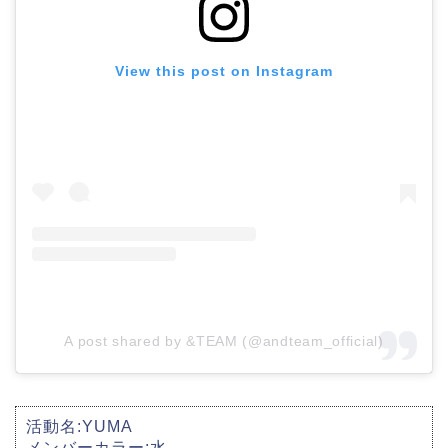
View this post on Instagram
A post shared by &TEAM (@andteam_official)
活動名:YUMA
メンバーカラー:水