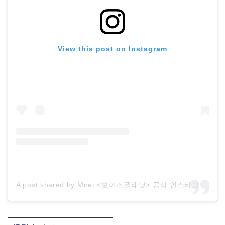
View this post on Instagram
A post shared by Mnet <보이즈플래닛> 공식 인스타그램 (@boysplanet.official)