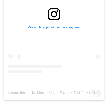
View this post on Instagram
A post shared by Mnet <보이즈플래닛> 공식 인스타그램 (@boysplanet.official)