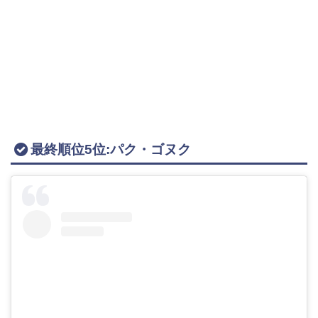
最終順位5位:パク・ゴヌク