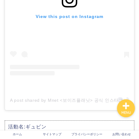
View this post on Instagram
ホーム
サイトマップ
プライバシーポリシー
お問い合わせ
A post shared by Mnet <보이즈플래닛> 공식 인스타그램 (@boysplanet.official)
MENU
活動名:ギュビン
票数:134万6105票
ホーム
サイトマップ
プライバシーポリシー
お問い合わせ