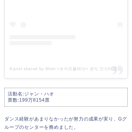
A post shared by Mnet <보이즈플래닛> 공식 인스타그램 (@boysplanet.official)
活動名:ジャン・ハオ
票数:199万8154票
ダンス経験があまりなかったが努力の成果が実り、Gグ
ループのセンターを務めました。