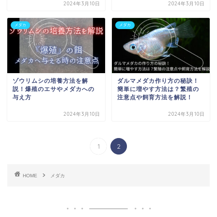
2024年3月10日
2024年3月10日
メダカ
メダカ
ゾウリムシの培養方法を解
ダルマメダカ作り方の秘訣！
説！爆殖のエサやメダカへの
簡単に増やす方法は？繁殖の
与え方
注意点や飼育方法を解説！
2024年3月10日
2024年3月10日
1
2
HOME
メダカ