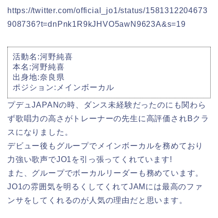
https://twitter.com/official_jo1/status/1581312204673
908736?t=dnPnk1R9kJHVO5awN9623A&s=19
活動名:河野純喜
本名:河野純喜
出身地:奈良県
ポジション:メインボーカル
プデュJAPANの時、ダンス未経験だったのにも関わら
ず歌唱力の高さがトレーナーの先生に高評価されBクラ
スになりました。
デビュー後もグループでメインボーカルを務めており
力強い歌声でJO1を引っ張ってくれています!
また、グループでボーカルリーダーも務めています。
JO1の雰囲気を明るくしてくれてJAMには最高のファ
ンサをしてくれるのが人気の理由だと思います。