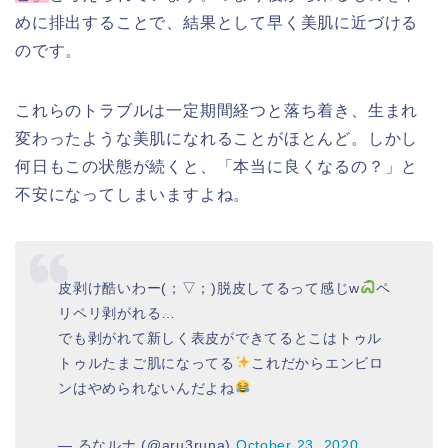
めに排出することで、結果として早く美肌に近づける
のです。
これらのトラブルは一定期間経つと落ち着き、生まれ
変わったような美肌になれることがほとんど。しかし
何日もこの状態が続くと、「本当に良くなるの？」と
不安になってしまいますよね。
皮剥け酷いわー(；▽；)脱皮してるって感じw
ペ
リペリ剥がれる…
でも剥がれて新しく表皮ができてるとこはトゥル
トゥルたまご肌になってる
これだからエンビロ
ンはやめられないんだよね
— るなルナ (@aru3runa)
October 23, 2020