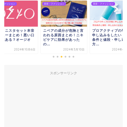
・ファッション
美容・ファッション
美容・ファッション
チノニスタセット本音
ニベアの成分が危険と言
プロアクティブの学
ビューまとめ！悪い口
われる原因まとめ！ニキ
申し込みをしたい！
ミはある？オージオ
ビケアに効果があった
条件と値段・申し込
.
の...
方...
2024年10月6日
2024年3月10日
2024年4
スポンサーリンク