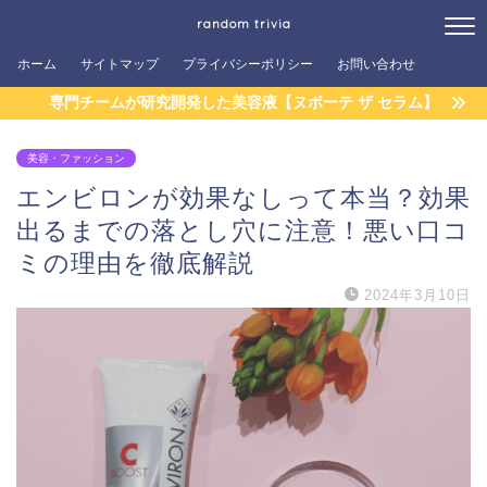
random trivia
ホーム
サイトマップ
プライバシーポリシー
お問い合わせ
専門チームが研究開発した美容液【ヌボーテ ザ セラム】
美容・ファッション
エンビロンが効果なしって本当？効果
出るまでの落とし穴に注意！悪い口コ
ミの理由を徹底解説
2024年3月10日